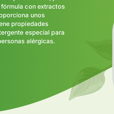
 fórmula con extractos
roporciona unos
iene propiedades
tergente especial para
personas alérgicas.