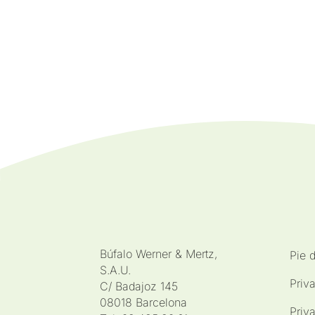
Búfalo Werner & Mertz,
Pie 
S.A.U.
Priv
C/ Badajoz 145
08018 Barcelona
Priv